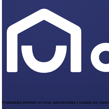
Propiedades premium en Lima, representadas y curadas por especi